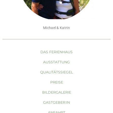
Michael & Katrin
DAS FERIENHAUS
AUSSTATTUNG
QUALITÄTSSIEGEL
PREISE
BILDERGALERIE
GASTGEBER:IN
ANFAHRT