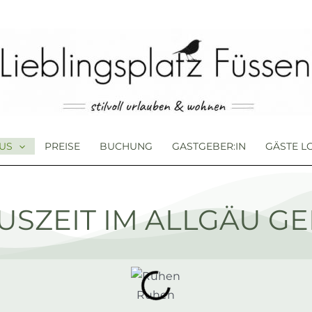
US
PREISE
BUCHUNG
GASTGEBER:IN
GÄSTE L
TÄTEN
USZEIT IM ALLGÄU G
Ruhen