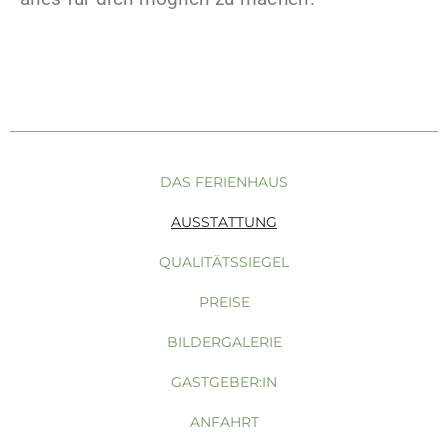
Ferienhaus im Allgäu mit Sauna ist das Beste
Ferienhaus im Allgäu mit Sauna das es gibt
DAS FERIENHAUS
AUSSTATTUNG
QUALITÄTSSIEGEL
PREISE
BILDERGALERIE
GASTGEBER:IN
ANFAHRT